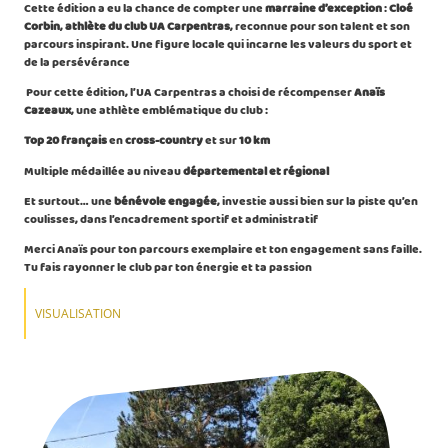
Cette édition a eu la chance de compter une
marraine d’exception
:
Cloé
Corbin
,
athlète du club UA Carpentras
, reconnue pour son talent et son
parcours inspirant. Une figure locale qui incarne les valeurs du sport et
de la persévérance
Pour cette édition, l’UA Carpentras a choisi de récompenser
Anaïs
Cazeaux
, une athlète emblématique du club :
Top 20 français
en
cross-country
et sur
10 km
Multiple médaillée au niveau
départemental et régional
Et surtout… une
bénévole engagée
, investie aussi bien sur la piste qu’en
coulisses, dans l’encadrement sportif et administratif
Merci Anaïs pour ton parcours exemplaire et ton engagement sans faille.
Tu fais rayonner le club par ton énergie et ta passion
VISUALISATION