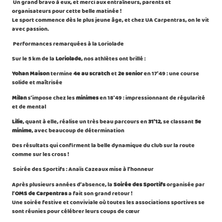
Un grand bravo à eux, et merci aux entraîneurs, parents et
organisateurs pour cette belle matinée !
Le sport commence dès le plus jeune âge, et chez UA Carpentras, on le vit
avec passion.
Performances remarquées à la Loriolade
Sur le 5 km de la
Loriolade
, nos athlètes ont brillé :
Yohan Maison
termine
4e au scratch
et
2e senior
en 17'49 : une course
solide et maîtrisée
Milan
s’impose chez les
minimes
en 18'49 : impressionnant de régularité
et de mental
Lilie
, quant à elle, réalise un très beau parcours en
31'12
, se classant
5e
minime
, avec beaucoup de détermination
Des résultats qui confirment la belle dynamique du club sur la route
comme sur les cross !
Soirée des Sportifs : Anaïs Cazeaux mise à l’honneur
Après plusieurs années d’absence, la
Soirée des Sportifs
organisée par
l’
OMS de Carpentras
a fait son grand retour !
Une soirée festive et conviviale où toutes les associations sportives se
sont réunies pour célébrer leurs coups de cœur